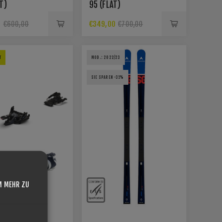
T)
95 (FLAT)
0
€349,00
€600,00
€700,00
T
MOD.: 2022/23
SIE SPAREN -31%
M MEHR ZU
ATOMIC