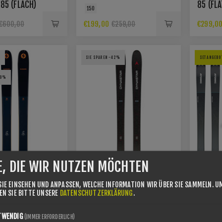
INKL. MARKER JR 7.0
85 (FLACH)
85 (FLA
150
BINDUNG
€199,00
€299,0
€600,00
€259,00
2
SIE SPAREN -42%
SET ANGEBO
50%
E, DIE WIR NUTZEN MÖCHTEN
SIE EINSEHEN UND ANPASSEN, WELCHE INFORMATION WIR ÜBER SIE SAMMELN.
U
SEN SIE BITTE UNSERE
DATENSCHUTZERKLÄRUNG
.
SET – 
TWENDIG
(IMMER ERFORDERLICH)