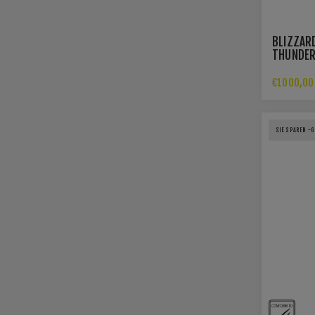
BLIZZAR
THUNDER
INKL. MA
BINDUNG
€1000,00
SIE SPAREN -