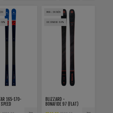
/23
MOD.: 2020/21
 -51%
SIE SPAREN -50%
AR 165-170-
BLIZZARD -
 SPEED
BONAFIDE 97 (FLAT)
E WC GS