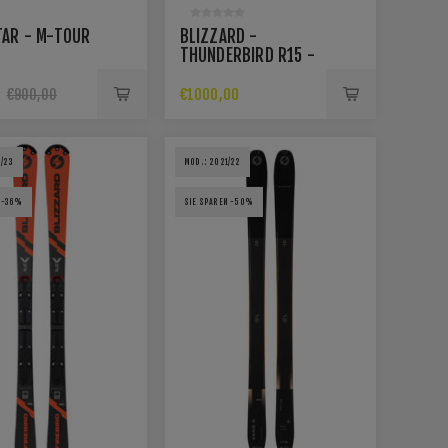
AR - M-TOUR
BLIZZARD -
THUNDERBIRD R15 -
INKL. MARKER TPX12
BINDUNG
0
€1000,00
€900,00
/23
MOD.: 2021/22
 -36%
SIE SPAREN -50%