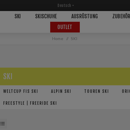
SKI
SKISCHUHE
AUSRÜSTUNG
ZUBEHÖ
OUTLET
Home
/
SKI
SKI
WELTCUP FIS SKI
ALPIN SKI
TOUREN SKI
ORI
FREESTYLE | FREERIDE SKI