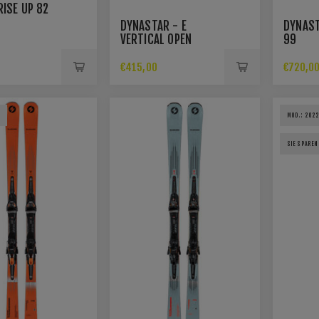
RISE UP 82
DYNASTAR - E
DYNAST
VERTICAL OPEN
99
€415,00
€720,0
2
MOD.: 2022
SIE SPAREN