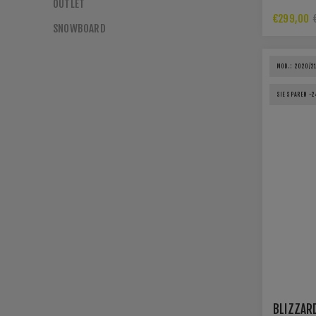
OUTLET
€299,00
SNOWBOARD
MOD.: 2020/2
SIE SPAREN -
BLIZZARD