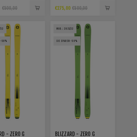
0
€275,00
€500,00
€500,00
/22
MOD.: 2021/22
N -50%
SIE SPAREN -50%
RD - ZERO G
BLIZZARD - ZERO G