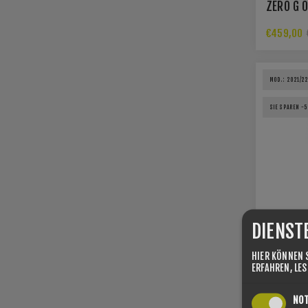
ZERO G 0
W2W
€459,00
MOD.: 2021/2
SIE SPAREN -
DIENST
HIER KÖNNEN 
ERFAHREN, LE
NO