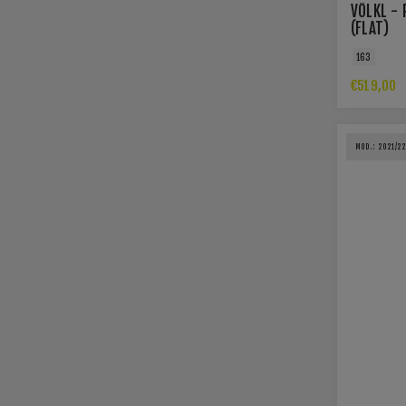
VÖLKL - 
(FLAT)
163
€519,00
MOD.: 2021/2