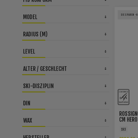
SIE SPAREN -
MODEL
RADIUS (M)
LEVEL
ALTER / GESCHLECHT
SKI-DISZIPLIN
DIN
ROSSIGN
CM HERO
WAX
ATHLETE 
193
MEN R22
HERSTELLER