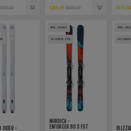
€299,00
€275,0
€600,00
€600,00
1
MOD.: 2020/21
MOD.: 2021
24%
SIE SPAREN -23%
SIE SPARE
NORDICA -
ENFORCER 80 S FDT
 SKIER -
BLIZZA