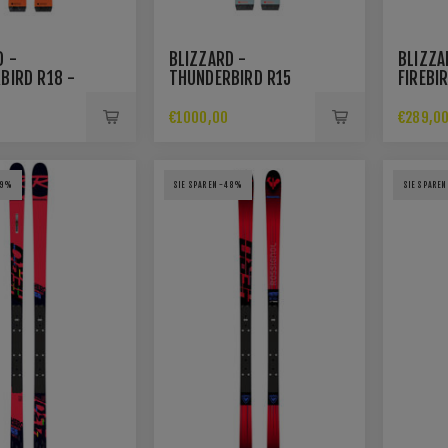
D -
BLIZZARD -
BLIZZA
BIRD R18 -
THUNDERBIRD R15
FIREBI
RKER TPX12
WIDE BODY LTD INKL.
RACING
MARKER XCELL12
(FLAT+
€1000,00
€289,0
BINDUNG
69%
SIE SPAREN -48%
SIE SPARE