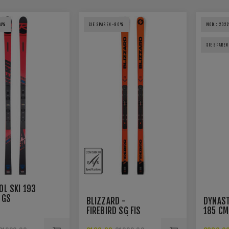
64%
SIE SPAREN -80%
MOD.: 2022
SIE SPAREN
OL SKI 193
 GS
BLIZZARD -
DYNAST
FIS FACT.
FIREBIRD SG FIS
185 CM
RACE DEPT (FLAT +
COURS