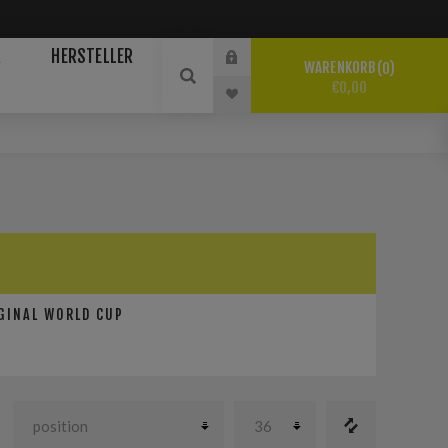
R
HERSTELLER
WARENKORB
0
€0,00
GINAL WORLD CUP