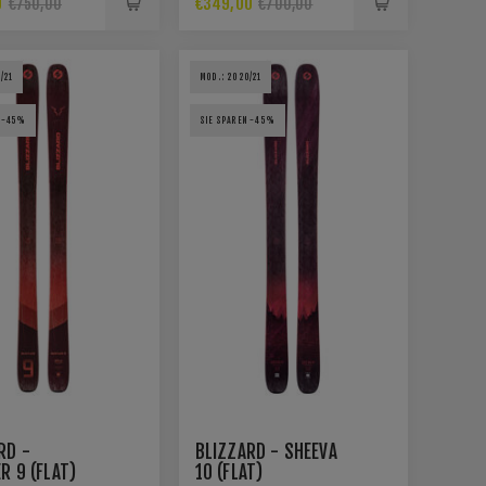
0
€349,00
€750,00
€700,00
/21
MOD.: 2020/21
N -45%
SIE SPAREN -45%
RD -
BLIZZARD - SHEEVA
R 9 (FLAT)
10 (FLAT)