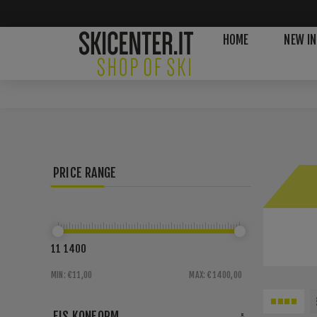
HOME
NEW IN
PRICE RANGE
11
1400
MIN:
€11,00
MAX:
€1400,00
FIS KONFORM