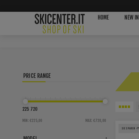
HOME
NEW IN
PRICE RANGE
225
720
MIN:
€225,00
MAX:
€720,00
SIE SPAREN -7
MODEL