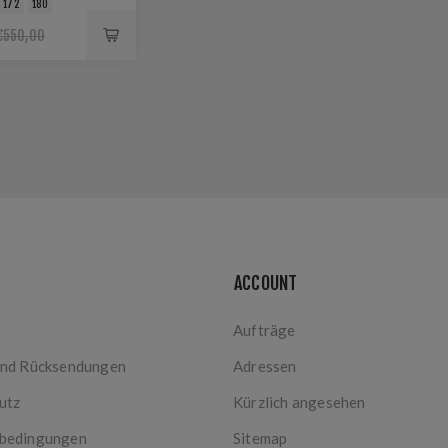
172
180
€550,00
ACCOUNT
Aufträge
und Rücksendungen
Adressen
utz
Kürzlich angesehen
bedingungen
Sitemap