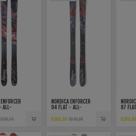
 ENFORCER
NORDICA ENFORCER
NORDIC
- ALL-
94 FLAT - ALL-
87 FLA
N-SKI
MOUNTAIN-SKI
ALL-MO
BLUE/P
€389,00
€389,0
€699,00
€689,99