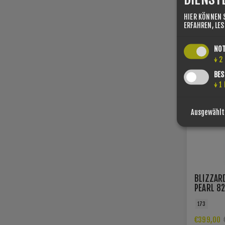
HIER KÖNNEN 
SIE SPAREN -
ERFAHREN, LE
NO
↓
2
BES
↓
1
Ausgewählt
BLIZZAR
PEARL 8
SQUIRE 
173
€399,00