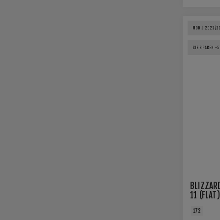
MOD.: 2022/2
SIE SPAREN -
BLIZZAR
11 (FLAT)
172