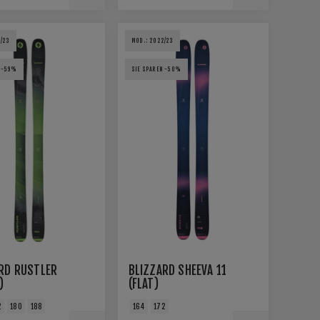
/23
MOD.: 2022/23
N -59%
SIE SPAREN -50%
RD RUSTLER
BLIZZARD SHEEVA 11
)
(FLAT)
2
180
188
164
172