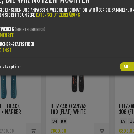
SIE EINSEHEN UND ANPASSEN, WELCHE INFORMATION WIR ÜBER SIE SAMMELN.
U
43%
MOD.: 2022
SEN SIE BITTE UNSERE
DATENSCHUTZERKLÄRUNG
.
SIE SPARE
TWENDIG
(IMMER ERFORDERLICH)
DIENSTE
UCHER-STATISTIKEN
DIENST
e akzeptieren
Alle 
D – BLACK
BLIZZARD CANVAS
BLIZZA
2 + MARKER
100 (FLAT) WHITE
106 (F
11 BINDUNG
26/27
174
180
177
18
€600,00
€399,0
€700,00