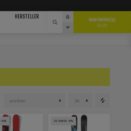
R
HERSTELLER
WARENKORB
0
€0,00
 -44%
SIE SPAREN -41%