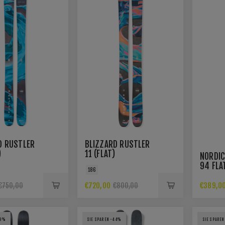
D RUSTLER
BLIZZARD RUSTLER
)
11 (FLAT)
NORDIC
94 FLAT
186
MOUNTA
€720,00
€389,0
€750,00
€800,00
39%
SIE SPAREN -44%
SIE SPARE