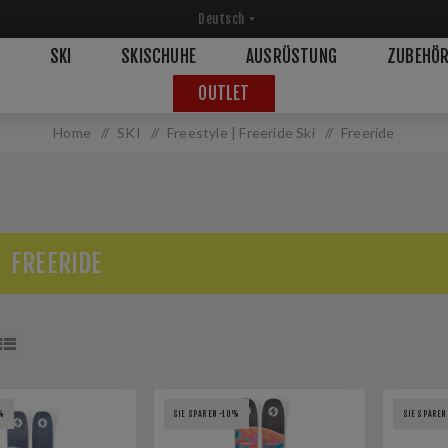
SKI
SKISCHUHE
AUSRÜSTUNG
ZUBEHÖ
OUTLET
Home
/
SKI
/
Freestyle | Freeride Ski
/
Freeride
FREERIDE
%
SIE SPAREN -10%
SIE SPAREN