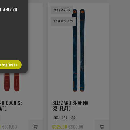
M MEHR ZU
/23
MOD.: 2022/23
N -50%
SIE SPAREN -46%
akzeptieren
RD COCHISE
BLIZZARD BRAHMA
LAT)
82 (FLAT)
5
166
173
180
0
€325,00
€800,00
€600,00