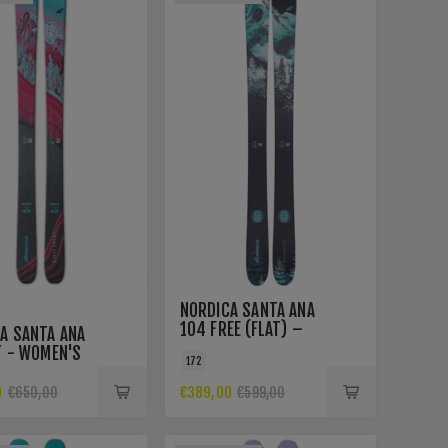
NORDICA SANTA ANA
104 FREE (FLAT) –
A SANTA ANA
SCHWARZ/TEAL –
T - WOMEN'S
172
DAMEN FREERIDE-SKI
UNTAIN SKI -
URPLE
0
€389,00
€650,00
€599,00