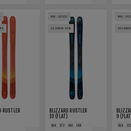
3
MOD.: 2022/23
MOD.: 2022
50%
SIE SPAREN -50%
SIE SPARE
D RUSTLER
BLIZZARD RUSTLER
BLIZZA
10 (FLAT)
9 (FLAT
164
172
180
188
164
17