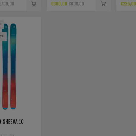
€300,00
€225,0
€700,00
€600,00
3
55%
D SHEEVA 10