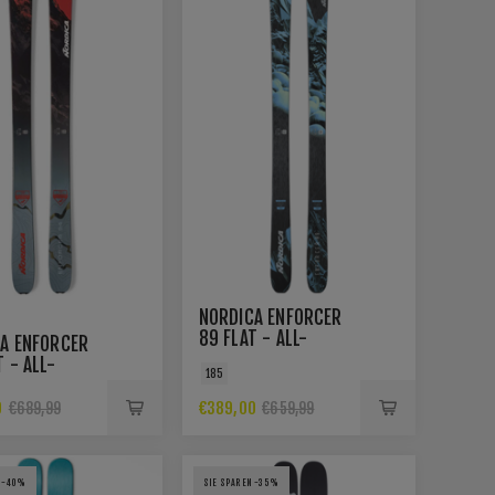
NORDICA ENFORCER
89 FLAT - ALL-
A ENFORCER
MOUNTAIN-SKI
 - ALL-
185
IN-SKI
0
€389,00
€689,99
€659,99
N -40%
SIE SPAREN -35%