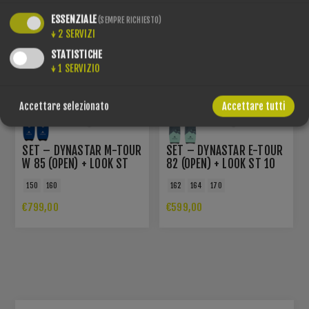
ESSENZIALE
(SEMPRE RICHIESTO)
↓
2
SERVIZI
STATISTICHE
↓
1
SERVIZIO
Accettare selezionato
Accettare tutti
SET – DYNASTAR M-TOUR
SET – DYNASTAR E-TOUR
W 85 (OPEN) + LOOK ST
82 (OPEN) + LOOK ST 10
10 BLACK + DYNASTAR L2
BLACK + DYNASTAR L2
150
160
162
164
170
PELLE
PELLE
€799,00
€599,00