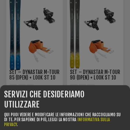
SET – DYNASTAR M-TOUR
SET – DYNASTAR M-TOUR
85 (OPEN) + LOOK ST 10
90 (OPEN) + LOOK ST 10
BLACK + DYNASTAR L2
BLACK + DYNASTAR L2
150
152
170
167
177
185
PELLE
PELLE
SERVIZI CHE DESIDERIAMO
€799,00
€699,00
UTILIZZARE
QUI PUOI VEDERE E MODIFICARE LE INFORMAZIONI CHE RACCOGLIAMO SU
DI TE.
PER SAPERNE DI PIÙ, LEGGI LA NOSTRA
INFORMATIVA SULLA
PRIVACY
.