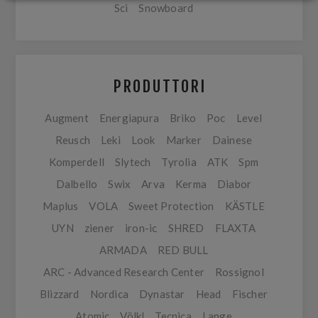
Sci
Snowboard
PRODUTTORI
Augment
Energiapura
Briko
Poc
Level
Reusch
Leki
Look
Marker
Dainese
Komperdell
Slytech
Tyrolia
ATK
Spm
Dalbello
Swix
Arva
Kerma
Diabor
Maplus
VOLA
Sweet Protection
KÄSTLE
UYN
ziener
iron-ic
SHRED
FLAXTA
ARMADA
RED BULL
ARC - Advanced Research Center
Rossignol
Blizzard
Nordica
Dynastar
Head
Fischer
Atomic
Völkl
Tecnica
Lange