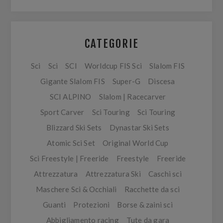
CATEGORIE
Sci
Sci
SCI
Worldcup FIS Sci
Slalom FIS
Gigante Slalom FIS
Super-G
Discesa
SCI ALPINO
Slalom | Racecarver
Sport Carver
Sci Touring
Sci Touring
Blizzard Ski Sets
Dynastar Ski Sets
Atomic Sci Set
Original World Cup
Sci Freestyle | Freeride
Freestyle
Freeride
Attrezzatura
Attrezzatura Ski
Caschi sci
Maschere Sci & Occhiali
Racchette da sci
Guanti
Protezioni
Borse & zaini sci
Abbigliamento racing
Tute da gara