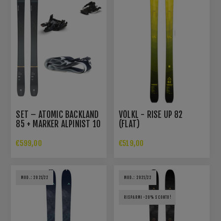
SET – ATOMIC BACKLAND
VÖLKL - RISE UP 82
85 + MARKER ALPINIST 10
(FLAT)
+ PELLE 85/86
€599,00
€519,00
MOD.: 2021/22
MOD.: 2021/22
RISPARMI -20% SCONTO!