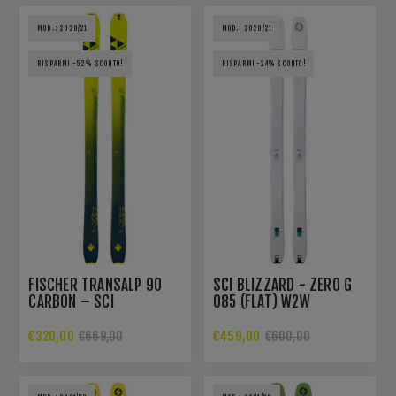
MOD.: 2020/21
MOD.: 2020/21
RISPARMI -52% SCONTO!
RISPARMI -24% SCONTO!
FISCHER TRANSALP 90
SCI BLIZZARD - ZERO G
CARBON – SCI
085 (FLAT) W2W
SCIALPINISMO LEGGERO E
PERFORMANTE
€320,00
€459,00
€669,00
€600,00