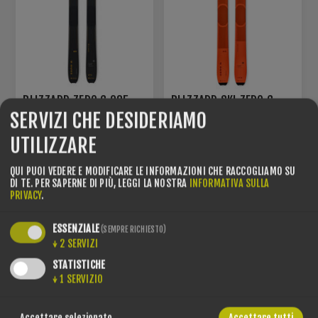
BLIZZARD ZERO G 085
BLIZZARD SKI ZERO G
LTD FLAT
095 FLAT
SERVIZI CHE DESIDERIAMO
UTILIZZARE
€325,00
€450,00
€650,00
€800,00
QUI PUOI VEDERE E MODIFICARE LE INFORMAZIONI CHE RACCOGLIAMO SU
DI TE.
PER SAPERNE DI PIÙ, LEGGI LA NOSTRA
INFORMATIVA SULLA
RISPARMI -25% SCONTO!
RISPARMI -50% SCONTO!
PRIVACY
.
ESSENZIALE
(SEMPRE RICHIESTO)
↓
2
SERVIZI
STATISTICHE
↓
1
SERVIZIO
Accettare selezionato
Accettare tutti