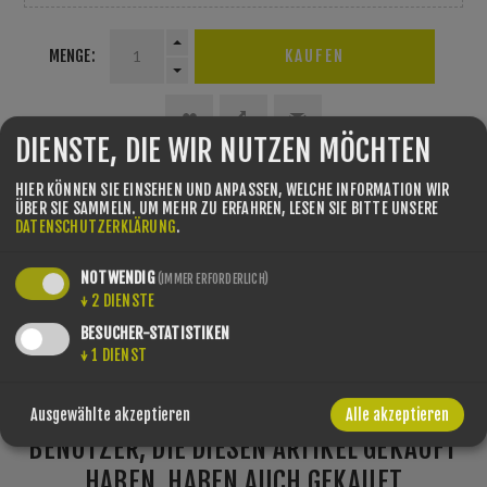
MENGE:
DIENSTE, DIE WIR NUTZEN MÖCHTEN
HIER KÖNNEN SIE EINSEHEN UND ANPASSEN, WELCHE INFORMATION WIR
SHARE:
ÜBER SIE SAMMELN.
UM MEHR ZU ERFAHREN, LESEN SIE BITTE UNSERE
DATENSCHUTZERKLÄRUNG
.
BITTE WÄHLEN SIE DIE ADRESSE AUS, VON DER AUS SIE VERSENDEN
MÖCHTEN
NOTWENDIG
(IMMER ERFORDERLICH)
↓
2
DIENSTE
BESUCHER-STATISTIKEN
↓
1
DIENST
Ausgewählte akzeptieren
Alle akzeptieren
BENUTZER, DIE DIESEN ARTIKEL GEKAUFT
HABEN, HABEN AUCH GEKAUFT