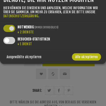
HIER KÖNNEN SIE EINSEHEN UND ANPASSEN, WELCHE INFORMATION WIR
ÜBER SIE SAMMELN.
UM MEHR ZU ERFAHREN, LESEN SIE BITTE UNSERE
DATENSCHUTZERKLÄRUNG
.
BOOT FITTING
NOTWENDIG
(IMMER ERFORDERLICH)
Race Tuning [+€70,00] 🛈
↓
2
DIENSTE
BESUCHER-STATISTIKEN
↓
1
DIENST
Ausgewählte akzeptieren
Alle akzeptieren
MENGE:
SHARE:
BITTE WÄHLEN SIE DIE ADRESSE AUS, VON DER AUS SIE VERSENDEN