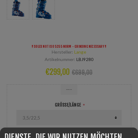
!! SOLES NOT ISO 5355 NORM - GRINDING NECESSARY !!
Hersteller:
Lange
Artikelnummer:
LBJ9280
€299,00
€699,00
---
GRÖSSE/LÄNGE
*
DIENSTE, DIE WIR NUTZEN MÖCHTEN
FARBE
*