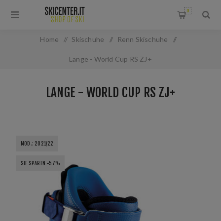
0
Home
/
Skischuhe
/
Renn Skischuhe
/
Lange - World Cup RS ZJ+
LANGE - WORLD CUP RS ZJ+
MOD.: 2021/22
SIE SPAREN -57%