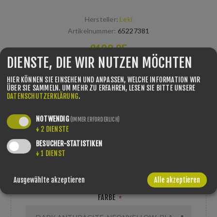
Hersteller:
Leki
Artikelnummer:
65227381
€180,95
DIENSTE, DIE WIR NUTZEN MÖCHTEN
Aergon Air, Lock Security Strap Nylon Neoprene,
HIER KÖNNEN SIE EINSEHEN UND ANPASSEN, WELCHE INFORMATION WIR
Aluminium (HTS 6.5) | Carbon (PRC 1000 - Aramid), Speed
ÜBER SIE SAMMELN.
UM MEHR ZU ERFAHREN, LESEN SIE BITTE UNSERE
DATENSCHUTZERKLÄRUNG
.
Lock 2 plus
NOTWENDIG
(IMMER ERFORDERLICH)
---
↓
2
DIENSTE
BESUCHER-STATISTIKEN
GRÖSSE/LÄNGE
*
↓
1
DIENST
Ausgewählte akzeptieren
Alle akzeptieren
FARBE
*