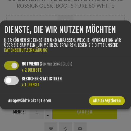
ROSSIGNOL SKI BOOTS PURE 80-WHITE
---
DIENSTE, DIE WIR NUTZEN MÖCHTEN
GRÖSSE/LÄNGE
*
HIER KÖNNEN SIE EINSEHEN UND ANPASSEN, WELCHE INFORMATION WIR
ÜBER SIE SAMMELN.
UM MEHR ZU ERFAHREN, LESEN SIE BITTE UNSERE
DATENSCHUTZERKLÄRUNG
.
NOTWENDIG
FARBE
(IMMER ERFORDERLICH)
*
↓
2
DIENSTE
BESUCHER-STATISTIKEN
↓
1
DIENST
Ausgewählte akzeptieren
Alle akzeptieren
MENGE: