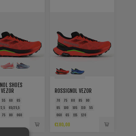
NOL SHOES
 VEZOR
ROSSIGNOL VEZOR
55
60
65
70
75
80
85
90
22,5
65/25,5
95
100
105
110
55
75
80
060
060
65
115
120
0
€180,00