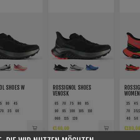
OL SHOES W
ROSSIGNOL SHOES
ROSSIG
VENOSK
WOMEN
75
80
45
65
70
75
80
85
35
45
70
35
60
90
95
100
105
110
70
35/
060
115
120
40
50
€140,00
€180,0