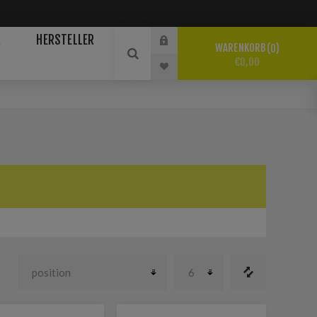
R
HERSTELLER
WARENKORB
0
€0,00