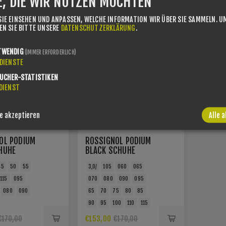
E, DIE WIR NUTZEN MÖCHTEN
10%
SIE SPAREN -10%
SIE EINSEHEN UND ANPASSEN, WELCHE INFORMATION WIR ÜBER SIE SAMMELN.
U
SEN SIE BITTE UNSERE
DATENSCHUTZERKLÄRUNG
.
TWENDIG
(IMMER ERFORDERLICH)
DIENSTE
UCHER-STATISTIKEN
DIENST
e akzeptieren
Alle 
OL PODIUM
ROSSIGNOL PODIUM
HUHE
BLACK SCHUHE
45
50
55
3,0/
105
060
065
115
095
070
080
090
095
080
090
65
70
75
80
85
90
95
100
110
115
€153,00
€170,00
€170,00