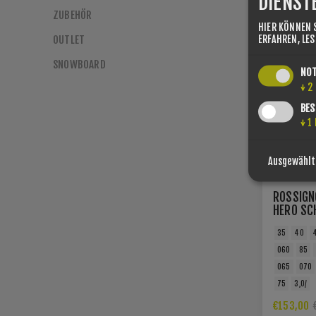
DIENST
ZUBEHÖR
SIE SPAREN -
HIER KÖNNEN 
ERFAHREN, LE
OUTLET
SNOWBOARD
NO
↓
2
BES
↓
1
Ausgewählt
ROSSIGN
HERO SC
35
40
060
85
065
070
75
3,0/
€153,00