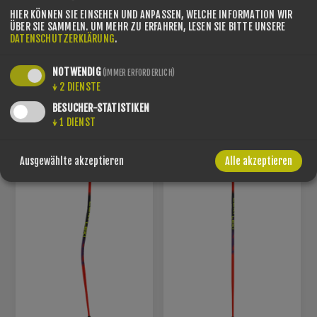
HIER KÖNNEN SIE EINSEHEN UND ANPASSEN, WELCHE INFORMATION WIR
ÜBER SIE SAMMELN.
UM MEHR ZU ERFAHREN, LESEN SIE BITTE UNSERE
DATENSCHUTZERKLÄRUNG
.
LEKI WCR EVO LITE SL TR
LEKI WCR EVO LITE SL TR
NOTWENDIG
(IMMER ERFORDERLICH)
SKISTÖCKE -
SKISTÖCKE - NEON
↓
2
DIENSTE
RED/VIOLET/NEON YELLOW
RED/ORANGE/YELLOW
€75,00
€75,00
BESUCHER-STATISTIKEN
↓
1
DIENST
Ausgewählte akzeptieren
Alle akzeptieren