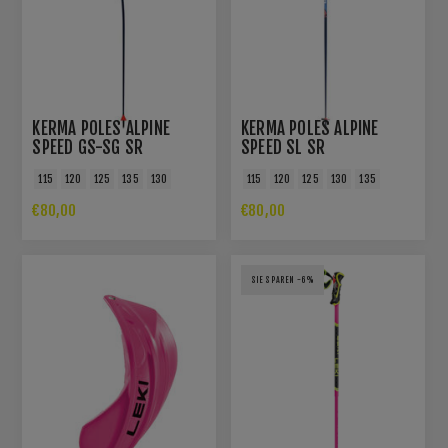
KERMA POLES ALPINE
KERMA POLES ALPINE
SPEED GS-SG SR
SPEED SL SR
115
120
125
135
130
115
120
125
130
135
€80,00
€80,00
SIE SPAREN -6%