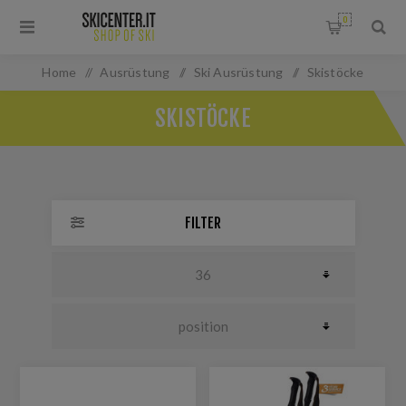
0
Home
/
Ausrüstung
/
Ski Ausrüstung
/
Skistöcke
SKISTÖCKE
FILTER