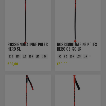
ROSSIGNOL ALPINE POLES
ROSSIGNOL ALPINE POLES
HERO SL
HERO GS-SG JR
130
135
115
120
125
140
90
95
100
105
110
€80,00
€60,00