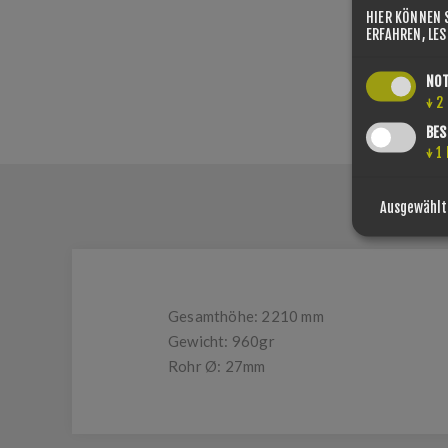
HIER KÖNNEN 
ERFAHREN, LE
NO
↓
2
BES
↓
1
Ausgewählt
Gesamthöhe: 2210 mm
Gewicht: 960gr
Rohr Ø: 27mm