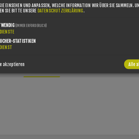
SIE EINSEHEN UND ANPASSEN, WELCHE INFORMATION WIR ÜBER SIE SAMMELN.
U
SHARE:
SEN SIE BITTE UNSERE
DATENSCHUTZERKLÄRUNG
.
BITTE WÄHL
TWENDIG
(IMMER ERFORDERLICH)
DIENSTE
UCHER-STATISTIKEN
DIENST
e akzeptieren
Alle 
OVERVIEW
SPECIFICATIONS