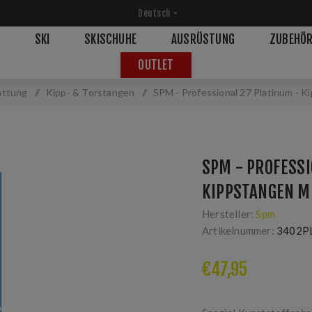
SKI
SKISCHUHE
AUSRÜSTUNG
ZUBEHÖ
OUTLET
attung
/
Kipp- & Torstangen
/
SPM - Professional 27 Platinum - K
SPM - PROFESSI
KIPPSTANGEN M
Hersteller:
Spm
Artikelnummer:
3402P
€47,95