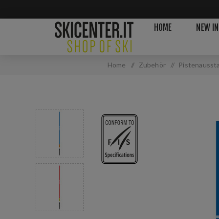
HOME
NEW IN
Home
/
Zubehör
/
Pistenausst