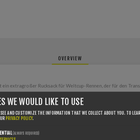
OVERVIEW
t ein extragroßer Rucksack für Weltcup-Rennen, der für den Tran
e. Der Rucksack ist so konzipiert, dass deine Ausrüstung trocken, g
ES WE WOULD LIKE TO USE
fel von der übrigen Ausrüstung, während schützende Innenzonen He
 Platz für Layer und Ausrüstung für den Renntag. Kleinere Reißve
 SEE AND CUSTOMIZE THE INFORMATION THAT WE COLLECT ABOUT YOU.
TO LEA
wasserdichter Planenboden halten den Inhalt bei jeglichen Beding
OUR
PRIVACY POLICY
.
ENTIAL
(ALWAYS REQUIRED)
SERVICES