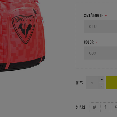
SIZE/LENGTH
*
COLOR
*
QTY:
SHARE: