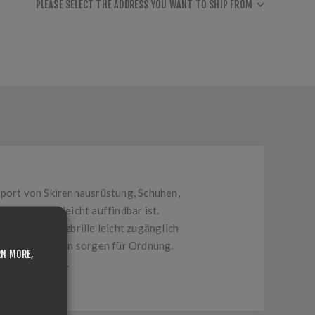
PLEASE SELECT THE ADDRESS YOU WANT TO SHIP FROM
sport von Skirennausrüstung, Schuhen,
eordnet und leicht auffindbar ist.
lm und Schutzbrille leicht zugänglich
rschlusstaschen sorgen für Ordnung.
RN MORE,
ungen trocken.