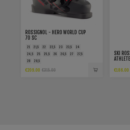
ROSSIGNOL - HERO WORLD CUP
70 SC
21
21,5
22
22,5
23
23,5
24
SKI ROS
24,5
25
25,5
26
26,5
27
27,5
ATHLETE
28
28,5
€209.00
€186.00
€315.00