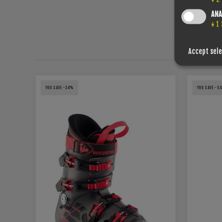
ANA
↓
1
C
Accept sel
YOU SAVE -34%
YOU SAVE -5