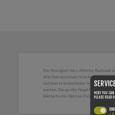
Der Rossignol Hero Athletes Rucksack is
Skibrillen und einem Helm konzipiert wurd
SERVIC
Gefütterte Seitenfächer trennen die Stie
machen. Das große Hauptfach bietet viel
HERE YOU CAN
Wetterfestes Ripstop-Polyester und ein 
PLEASE READ 
ESS
↓
2