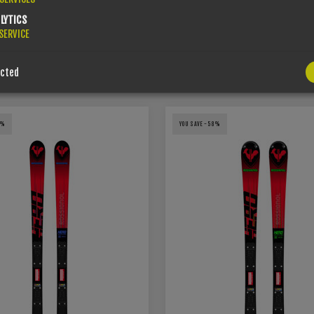
LYTICS
SERVICE
USTOMERS WHO BOUGHT THIS ITEM ALSO BOUG
ected
4%
YOU SAVE -58%