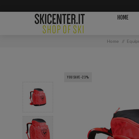
HOME
Home
/
Equip
YOU SAVE -23%