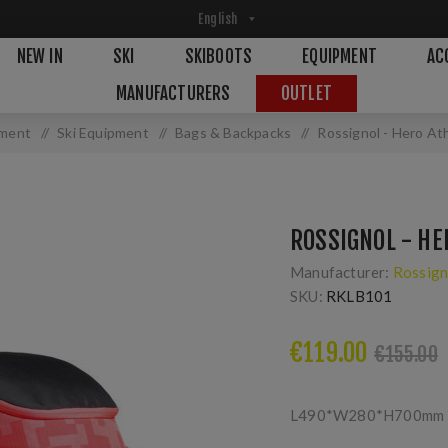
NEW IN
SKI
SKIBOOTS
EQUIPMENT
AC
MANUFACTURERS
OUTLET
ment
/
Ski Equipment
/
Bags & Backpacks
/
Rossignol - Hero Ath
ROSSIGNOL - HE
Manufacturer:
Rossign
SKU:
RKLB101
€119.00
€155.00
L490*W280*H700mm