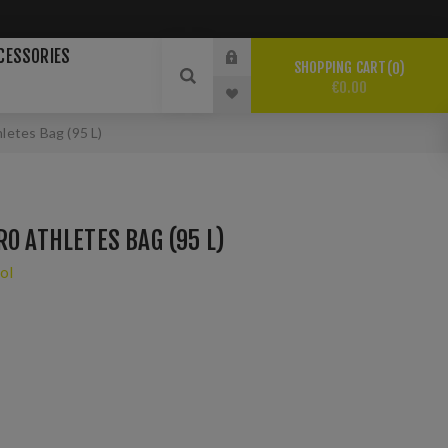
CESSORIES
SHOPPING CART
0
€0.00
letes Bag (95 L)
RO ATHLETES BAG (95 L)
ol