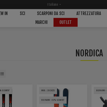
EW IN
SCI
SCARPONI DA SCI
ATTREZZATURA
MARCHI
OUTLET
NORDICA
% SCONTO!
MOD.: 2020/21
RISPARMI 
RISPARMI -23% SCONTO!