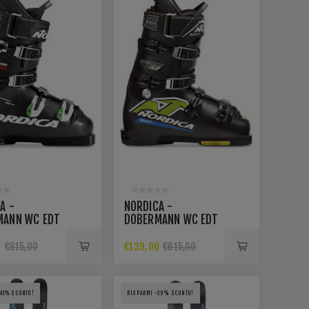
A -
NORDICA -
MANN WC EDT
DOBERMANN WC EDT
150
0
€139,00
€615,00
€615,00
41% SCONTO!
RISPARMI -39% SCONTO!