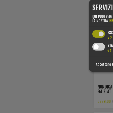
SERVIZ
QUI PUOI VEDE
LA NOSTRA
IN
ESS
↓
2
STA
↓
1
Accettare 
NORDICA
94 FLAT 
MOUNTAI
€389,00