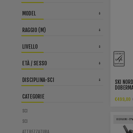
MODEL
RAGGIO (M)
LIVELLO
ETÀ / SESSO
DISCIPLINA-SCI
SKI NOR
DOBERMA
CM RADI
CATEGORIE
DEPT ED
€499,00
SCI
RISPARMI -77
SCI
ATTREZZATURA