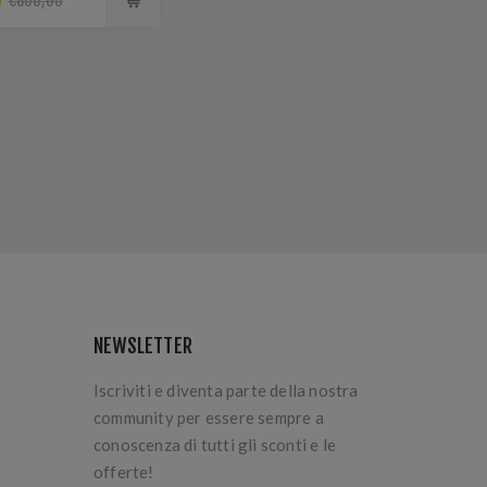
0
€800,00
NEWSLETTER
Iscriviti e diventa parte della nostra
community per essere sempre a
conoscenza di tutti gli sconti e le
offerte!