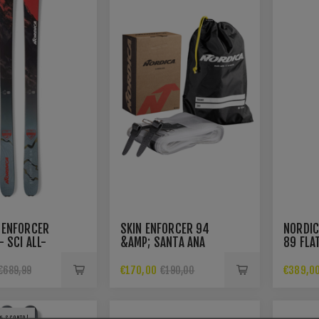
 ENFORCER
SKIN ENFORCER 94
NORDIC
- SCI ALL-
&AMP; SANTA ANA
89 FLAT
N
93
MOUNTA
€170,00
€389,0
€689,99
€190,00
% SCONTO!