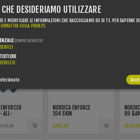
I CHE DESIDERIAMO UTILIZZARE
RE E MODIFICARE LE INFORMAZIONI CHE RACCOGLIAMO SU DI TE.
PER SAPERNE DI
FORMATIVA SULLA PRIVACY
.
ENZIALE
(SEMPRE RICHIESTO)
SERVIZI
TISTICHE
SERVIZIO
selezionato
Acce
 ENFORCER
NORDICA ENFORCE
NORDIC
- ALL-
104 SKIN
89 &AM
N-SKI
ANA 88
€200,00
€180,0
€689,99