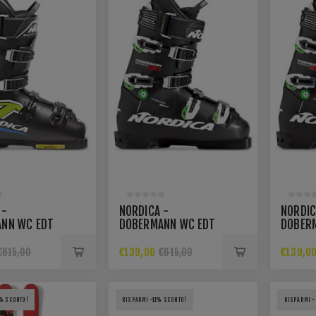
 -
NORDICA -
NORDIC
NN WC EDT
DOBERMANN WC EDT
DOBER
130
150
€139,00
€139,0
€615,00
€615,00
% SCONTO!
RISPARMI -11% SCONTO!
RISPARMI -