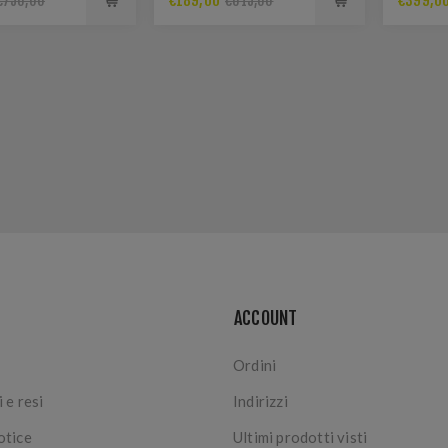
€189,00
€399,0
€750,00
€615,00
ACCOUNT
Ordini
 e resi
Indirizzi
otice
Ultimi prodotti visti