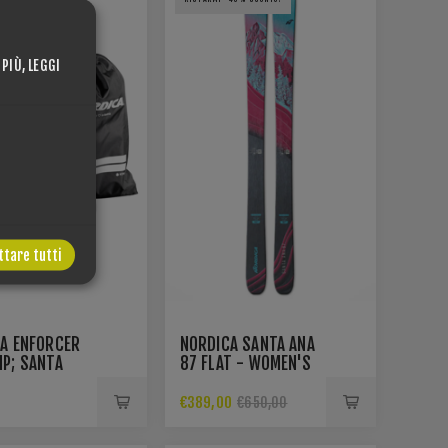
 PIÙ, LEGGI
ttare tutti
A ENFORCER
NORDICA SANTA ANA
P; SANTA
87 FLAT - WOMEN'S
 SKIN
ALL-MOUNTAIN SKI -
BLUE/PURPLE
0
€389,00
€650,00