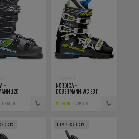
A -
NORDICA -
MANN 120
DOBERMANN WC EDT
100
0
€139,00
€350,00
€299,00
77% SCONTO!
RISPARMI -77% SCONTO!