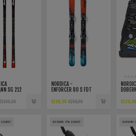
DICA
NORDICA -
NORDIC
NN SG 212
ENFORCER 80 S FDT
DOBER
US 45.0 M
INCL. ATTACCO
T
MARKER JR 7.0
€199,00
€139,0
€1100,00
€259,00
% SCONTO!
RISPARMI -77% SCONTO!
RISPARMI -