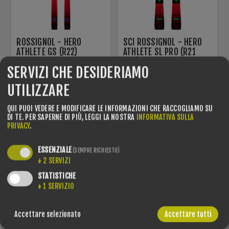
ROSSIGNOL - HERO
SCI ROSSIGNOL - HERO
ATHLETE GS (R22)
ATHLETE SL PRO (R21
PRO)
SERVIZI CHE DESIDERIAMO
€390,00
€169,15
€750,00
€199,00
UTILIZZARE
QUI PUOI VEDERE E MODIFICARE LE INFORMAZIONI CHE RACCOGLIAMO SU
RISPARMI -54% SCONTO!
RISPARMI -48% SCONTO!
DI TE.
PER SAPERNE DI PIÙ, LEGGI LA NOSTRA
INFORMATIVA SULLA
PRIVACY
.
ESSENZIALE
(SEMPRE RICHIESTO)
↓
2
SERVIZI
STATISTICHE
↓
1
SERVIZIO
Accettare selezionato
Accettare tutti