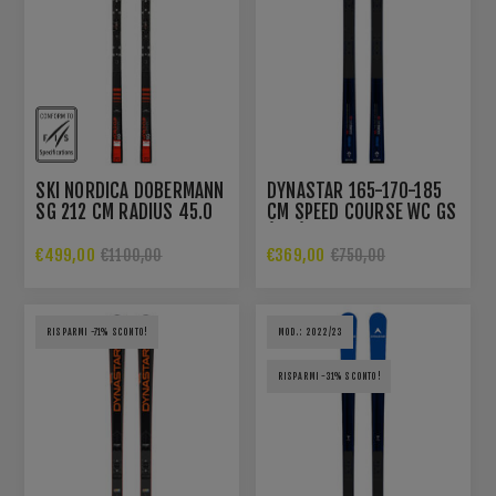
SKI NORDICA DOBERMANN
DYNASTAR 165-170-185
SG 212 CM RADIUS 45.0
CM SPEED COURSE WC GS
M DEPT EDT
(R22)
€499,00
€369,00
€1100,00
€750,00
RISPARMI -71% SCONTO!
MOD.: 2022/23
RISPARMI -31% SCONTO!