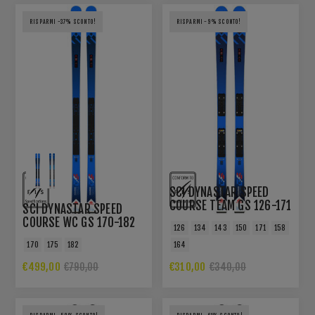
RISPARMI -37% SCONTO!
RISPARMI -9% SCONTO!
SCI DYNASTAR SPEED
COURSE TEAM GS 126-171
SCI DYNASTAR SPEED
R21 PRO
COURSE WC GS 170-182
126
134
143
150
171
158
R22
170
175
182
164
€499,00
€310,00
€790,00
€340,00