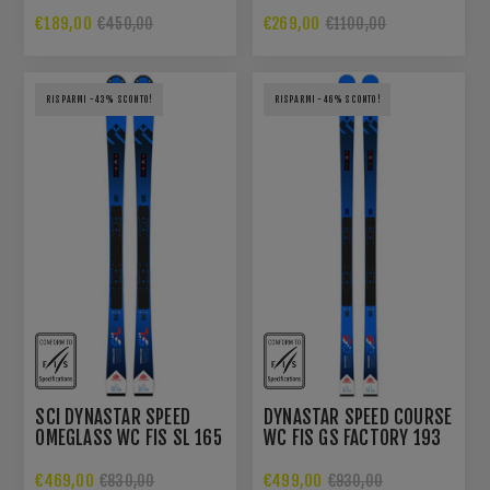
CM (FLAT+PLATE)
PLATE)
€189,00
€269,00
€450,00
€1100,00
RISPARMI -43% SCONTO!
RISPARMI -46% SCONTO!
SCI DYNASTAR SPEED
DYNASTAR SPEED COURSE
OMEGLASS WC FIS SL 165
WC FIS GS FACTORY 193
CM R22
R22
€469,00
€499,00
€830,00
€930,00