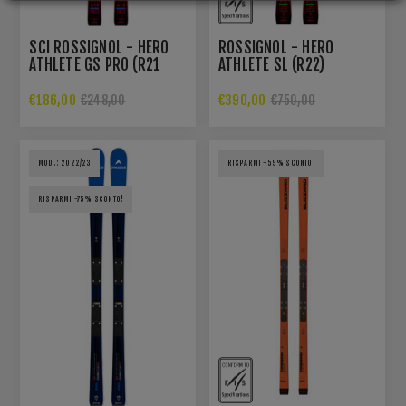
SCI ROSSIGNOL - HERO
ROSSIGNOL - HERO
ATHLETE GS PRO (R21
ATHLETE SL (R22)
PRO)
€186,00
€390,00
€248,00
€750,00
MOD.: 2022/23
RISPARMI -59% SCONTO!
RISPARMI -75% SCONTO!