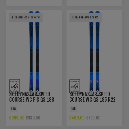
RISPARMI -25% SCONTO!
RISPARMI -37% SCONTO!
SCI DYNASTAR SPEED
SCI DYNASTAR SPEED
COURSE WC FIS GS 188
COURSE WC GS 185 R22
R22
188
185
€699,00
€499,00
€930,00
€790,00