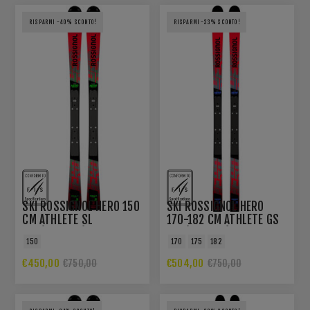
RISPARMI -40% SCONTO!
RISPARMI -33% SCONTO!
SKI ROSSIGNOL HERO 150
SKI ROSSIGNOL HERO
CM ATHLETE SL
170-182 CM ATHLETE GS
R22(2025/26)
R22(2025/26)
150
170
175
182
€450,00
€504,00
€750,00
€750,00