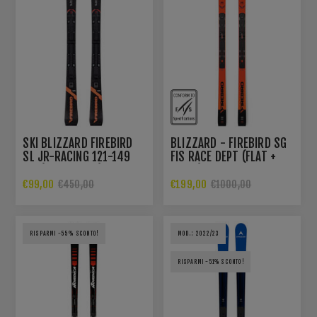
SKI BLIZZARD FIREBIRD
BLIZZARD - FIREBIRD SG
SL JR-RACING 121-149
FIS RACE DEPT (FLAT +
CM (FLAT+PLATE)
PLATE)
€99,00
€199,00
€450,00
€1000,00
RISPARMI -55% SCONTO!
MOD.: 2022/23
RISPARMI -51% SCONTO!