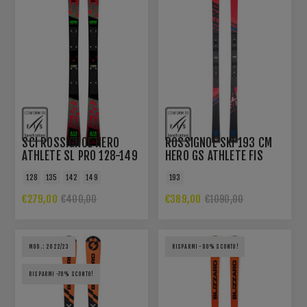
SCI ROSSIGNOL HERO
ROSSIGNOL SKI 193 CM
ATHLETE SL PRO 128-149
HERO GS ATHLETE FIS
R21 PRO
FACT. MEN R22
128
135
142
149
193
€279,00
€389,00
€400,00
€1090,00
MOD.: 2022/23
RISPARMI -80% SCONTO!
RISPARMI -78% SCONTO!