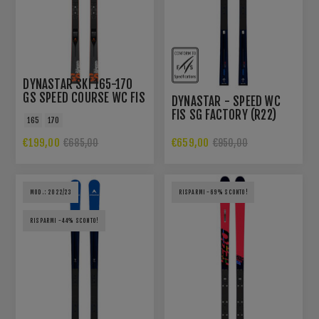
DYNASTAR SKI 165-170
GS SPEED COURSE WC FIS
DYNASTAR - SPEED WC
GS R22
FIS SG FACTORY (R22)
165
170
F40
€199,00
€659,00
€685,00
€950,00
MOD.: 2022/23
RISPARMI -69% SCONTO!
RISPARMI -44% SCONTO!