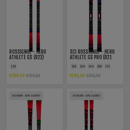
ROSSIGNOL - HERO
SCI ROSSIGNOL - HERO
ATHLETE GS (R22)
ATHLETE GS PRO (R21
PRO)
170
126
134
143
150
171
€390,00
€186,00
€750,00
€248,00
RISPARMI -48% SCONTO!
RISPARMI -34% SCONTO!