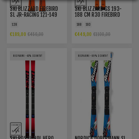
SKI BLIZZARD FIREBIRD
SKI BLIZZARD GS 193-
SL JR-RACING 121-149
188 CM R30 FIREBIRD
CM (FLAT+PLATE)
128
188
193
€189,00
€449,00
€450,00
€1100,00
RISPARMI -41% SCONTO!
RISPARMI -69% SCONTO!
SKI ROSSIGNOL HERO
NORDICA DOBERMANN SL