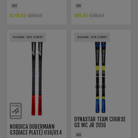
193
135
€149,00
€89,00
€999,00
€199,00
RISPARMI -50% SCONTO!
RISPARMI -56% SCONTO!
DYNASTAR TEAM COURSE
GS WC JR 2016
NORDICA DOBERMANN
GS(RACE PLATE) U16/U14
158