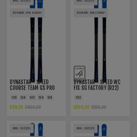
MOD.: 2022/23
MOD.: 2022/23
RISPARMI -75% SCONTO!
RISPARMI -31% SCONTO!
DYNASTAR - SPEED
DYNASTAR - SPEED WC
COURSE TEAM GS PRO
FIS SG FACTORY (R22)
(R21)
F40
126
134
143
150
158
203
€99,00
€659,00
€400,00
€950,00
MOD.: 2022/23
MOD.: 2022/23