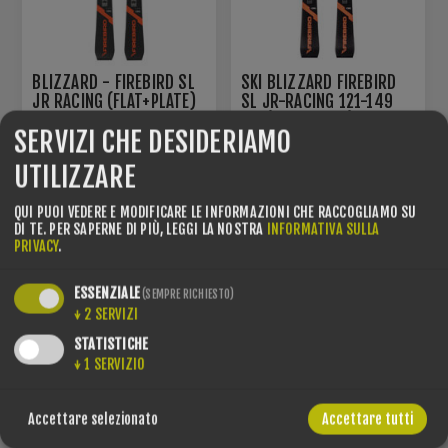
BLIZZARD - FIREBIRD SL
SKI BLIZZARD FIREBIRD
JR RACING (FLAT+PLATE)
SL JR-RACING 121-149
CM (FLAT+PLATE)
SERVIZI CHE DESIDERIAMO
€289,00
€99,00
€450,00
€450,00
UTILIZZARE
QUI PUOI VEDERE E MODIFICARE LE INFORMAZIONI CHE RACCOGLIAMO SU
RISPARMI -58% SCONTO!
RISPARMI -59% SCONTO!
DI TE.
PER SAPERNE DI PIÙ, LEGGI LA NOSTRA
INFORMATIVA SULLA
PRIVACY
.
ESSENZIALE
(SEMPRE RICHIESTO)
↓
2
SERVIZI
STATISTICHE
↓
1
SERVIZIO
Accettare selezionato
Accettare tutti