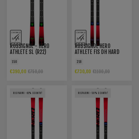
ROSSIGNOL - HERO
ROSSIGNOL HERO
ATHLETE SL (R22)
ATHLETE FIS DH HARD
EUROPA CUP
150
218
€390,00
€730,00
€750,00
€1100,00
RISPARMI -61% SCONTO!
RISPARMI -58% SCONTO!