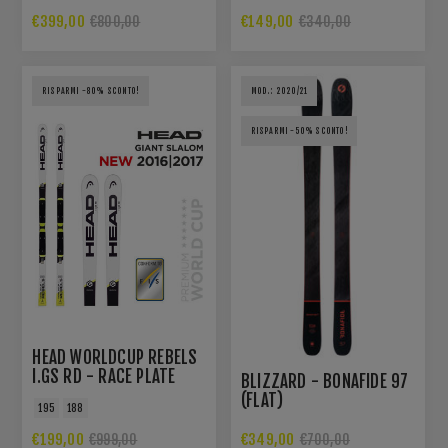
€399,00
€149,00
€800,00
€340,00
RISPARMI -80% SCONTO!
MOD.: 2020/21
RISPARMI -50% SCONTO!
HEAD WORLDCUP REBELS
I.GS RD - RACE PLATE
BLIZZARD - BONAFIDE 97
RDX
(FLAT)
195
188
€199,00
€349,00
€999,00
€700,00