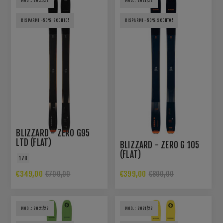
MOD.: 2021/22
MOD.: 2021/22
RISPARMI -50% SCONTO!
RISPARMI -50% SCONTO!
BLIZZARD - ZERO G95
LTD (FLAT)
BLIZZARD - ZERO G 105
(FLAT)
178
€349,00
€399,00
€700,00
€800,00
MOD.: 2021/22
MOD.: 2021/22