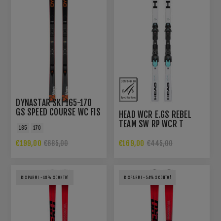
DYNASTAR SKI 165-170
GS SPEED COURSE WC FIS
HEAD WCR E.GS REBEL
GS R22
TEAM SW RP WCR T
165
170
WH/BK
€199,00
€169,00
€685,00
€445,00
RISPARMI -48% SCONTO!
RISPARMI -54% SCONTO!