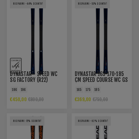
RISPARMI -44% SCONTO!
RISPARMI -51% SCONTO!
DYNASTAR - SPEED WC
DYNASTAR 165-170-185
SG FACTORY (R22)
CM SPEED COURSE WC GS
(R22)
186
196
165
175
185
€450,00
€369,00
€800,00
€750,00
RISPARMI -71% SCONTO!
RISPARMI -62% SCONTO!