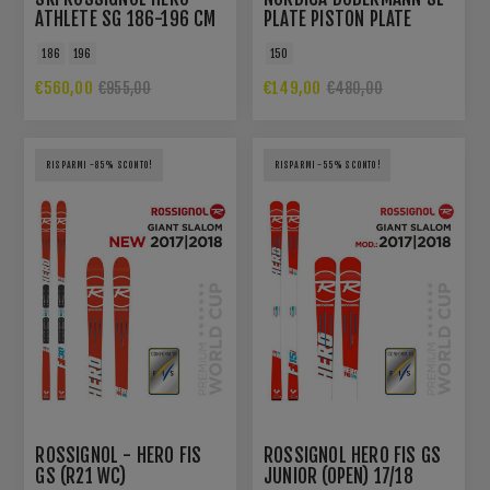
ATHLETE SG 186-196 CM
PLATE PISTON PLATE
FACTORY R22
186
196
150
€560,00
€149,00
€955,00
€480,00
RISPARMI -85% SCONTO!
RISPARMI -55% SCONTO!
ROSSIGNOL - HERO FIS
ROSSIGNOL HERO FIS GS
GS (R21 WC)
JUNIOR (OPEN) 17/18