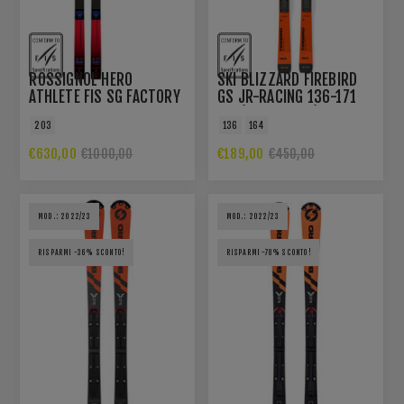
ROSSIGNOL HERO
SKI BLIZZARD FIREBIRD
ATHLETE FIS SG FACTORY
GS JR-RACING 136-171
R22
CM (FLAT+PLATE)
203
136
164
€630,00
€189,00
€1000,00
€450,00
MOD.: 2022/23
MOD.: 2022/23
RISPARMI -36% SCONTO!
RISPARMI -78% SCONTO!