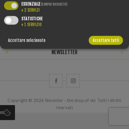
ESSENZIALE
(SEMPRE RICHIESTO)
CONTATTI
↓
2
SERVIZI
STATISTICHE
INFO
↓
1
SERVIZIO
ACCOUNT
Accettare selezionato
Accettare tutti
NEWSLETTER
Copyright © 2026 Skicenter - the shop of ski. Tutti i diritti
riservati
ies