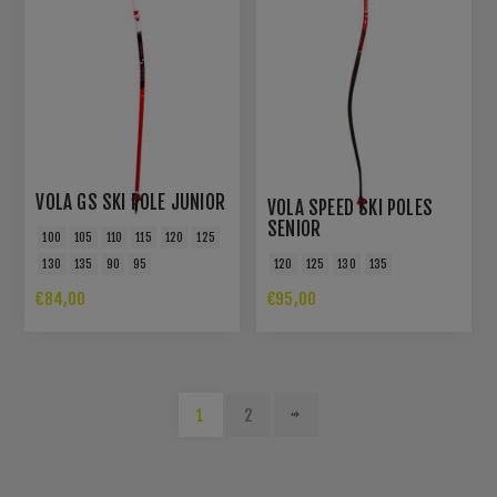
VOLA GS SKI POLE JUNIOR
VOLA SPEED SKI POLES
SENIOR
100
105
110
115
120
125
130
135
90
95
120
125
130
135
€84,00
€95,00
1
2