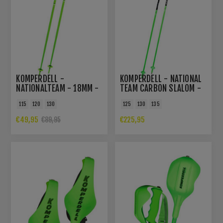
KOMPERDELL -
KOMPERDELL - NATIONAL
NATIONALTEAM - 18MM -
TEAM CARBON SLALOM -
BASTONCINI SCI
12,3MM - BASTONCINI
115
120
130
125
130
135
SCI
€49,95
€225,95
€89,95