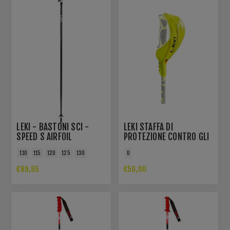
LEKI - BASTONI SCI -
LEKI STAFFA DI
SPEED S AIRFOIL
PROTEZIONE CONTRO GLI
URTI TRIGGER 3D - NEON
110
115
120
125
130
U
YELLOW
€89,95
€50,00