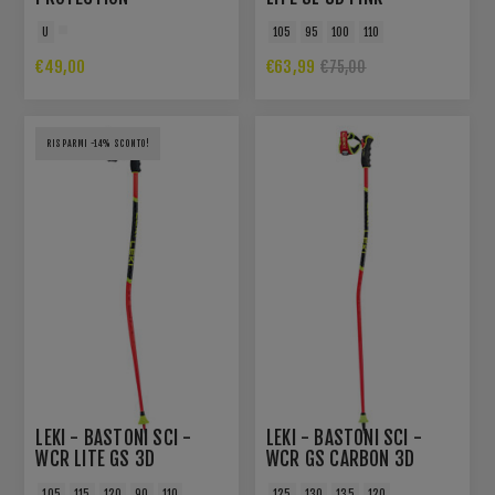
U
105
95
100
110
€49,00
€63,99
€75,00
RISPARMI -14% SCONTO!
LEKI - BASTONI SCI -
LEKI - BASTONI SCI -
WCR LITE GS 3D
WCR GS CARBON 3D
105
115
120
90
110
125
130
135
120