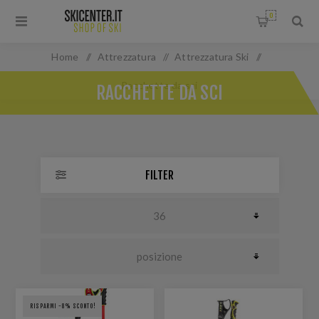
0
Home
/
Attrezzatura
/
Attrezzatura Ski
/
Racchette da sci
RACCHETTE DA SCI
FILTER
RISPARMI -8% SCONTO!