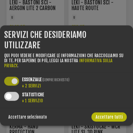
LEKI - BASTONI SCI -
LEKI - BASTONI SCI -
AERGON LITE 2 CARBON
HAUTE ROUTE
U
U
€149,95
€99,95
SERVIZI CHE DESIDERIAMO
UTILIZZARE
RISPARMI -15% SCONTO!
QUI PUOI VEDERE E MODIFICARE LE INFORMAZIONI CHE RACCOGLIAMO SU
DI TE.
PER SAPERNE DI PIÙ, LEGGI LA NOSTRA
INFORMATIVA SULLA
PRIVACY
.
ESSENZIALE
(SEMPRE RICHIESTO)
↓
2
SERVIZI
STATISTICHE
↓
1
SERVIZIO
Accettare selezionato
Accettare tutti
KERMA - HAND
LEKI - SKISTÖCKE - WCR
PROTECTION
LITE SL 3D PINK