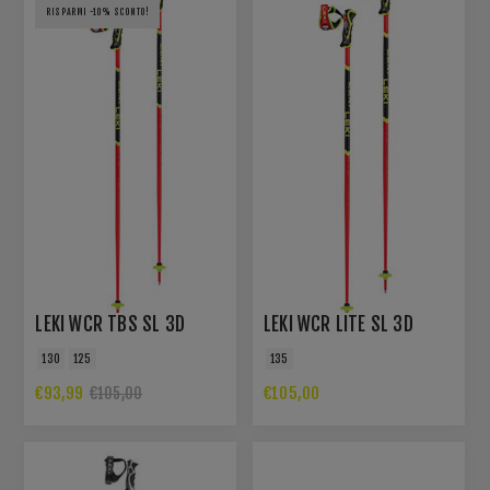
RISPARMI -10% SCONTO!
LEKI WCR TBS SL 3D
LEKI WCR LITE SL 3D
130
125
135
€93,99
€105,00
€105,00