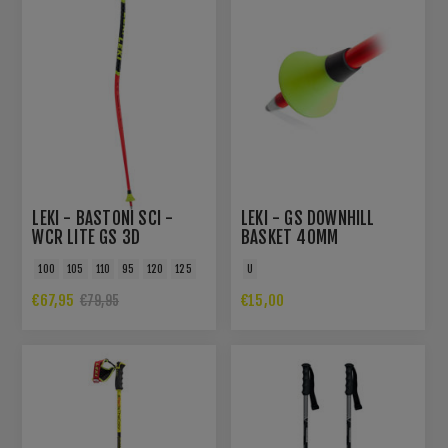
LEKI - BASTONI SCI -
LEKI - GS DOWNHILL
WCR LITE GS 3D
BASKET 40MM
100
105
110
95
120
125
U
€67,95
€15,00
€79,95