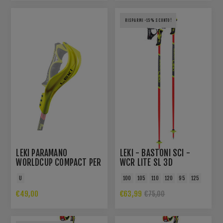
RISPARMI -15% SCONTO!
LEKI PARAMANO
LEKI - BASTONI SCI -
WORLDCUP COMPACT PER
WCR LITE SL 3D
TRIGGER 3D E TRIGGER S
U
100
105
110
120
95
125
€49,00
€63,99
€75,00