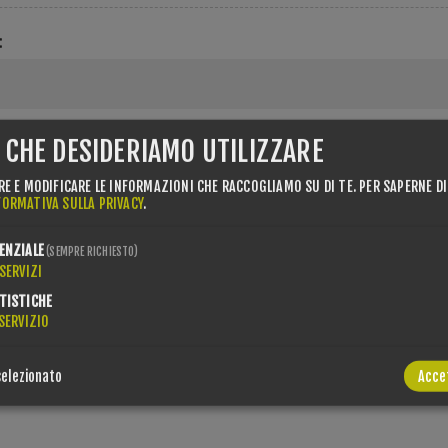
:
I CHE DESIDERIAMO UTILIZZARE
RE E MODIFICARE LE INFORMAZIONI CHE RACCOGLIAMO SU DI TE.
PER SAPERNE DI
FORMATIVA SULLA PRIVACY
.
l numero di partita IVA con prefisso internazionale (ad esempio "IT 111 11
ENZIALE
(SEMPRE RICHIESTO)
SERVIZI
TISTICHE
SERVIZIO
ewsletter
selezionato
Acce