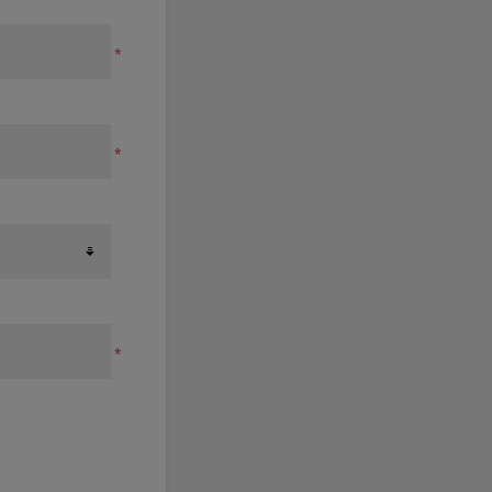
*
*
*