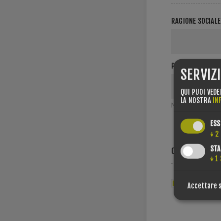
RAGIONE SOCIALE
PARTITA IVA:
SERVIZ
QUI PUOI VEDE
LA NOSTRA
IN
NOTA: inserire i
ESS
↓
2
STA
OPZIONI
↓
1
Ricevi la n
Accettare 