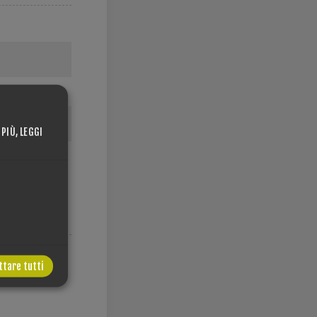
 PIÙ, LEGGI
1 11")
ttare tutti