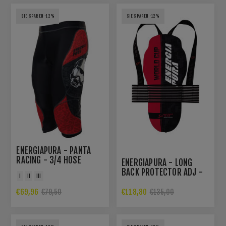
SIE SPAREN -12%
SIE SPAREN -12%
ENERGIAPURA - PANTA
RACING - 3/4 HOSE
ENERGIAPURA - LONG
RACING MIT
BACK PROTECTOR ADJ -
I
II
III
PROTEKTOREN
WORLD CUP
€69,96
€118,80
€79,50
€135,00