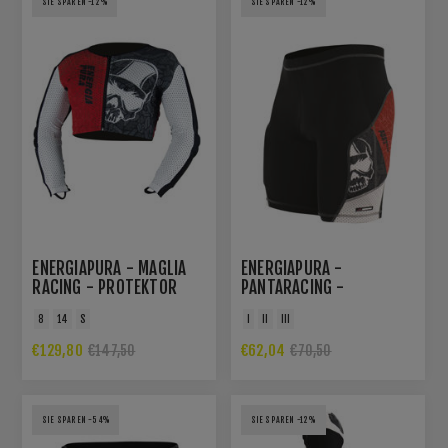
SIE SPAREN -12%
SIE SPAREN -12%
ENERGIAPURA - MAGLIA
ENERGIAPURA -
RACING - PROTEKTOR
PANTARACING -
SHIRT
RENNSHORTS
8
14
S
I
II
III
€129,80
€62,04
€147,50
€70,50
SIE SPAREN -54%
SIE SPAREN -12%