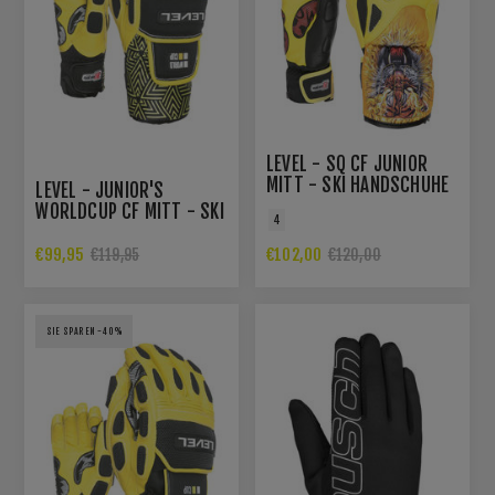
LEVEL - SQ CF JUNIOR
MITT - SKI HANDSCHUHE
LEVEL - JUNIOR'S
WORLDCUP CF MITT - SKI
4
HANDSCHUHE
€99,95
€102,00
€119,95
€120,00
SIE SPAREN -40%