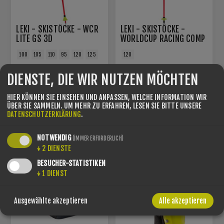
LEKI - SKISTÖCKE - WCR
LEKI - SKISTÖCKE -
LITE GS 3D
WORLDCUP RACING COMP
100
105
110
95
120
125
120
€67,95
€129,95
€79,95
DIENSTE, DIE WIR NUTZEN MÖCHTEN
HIER KÖNNEN SIE EINSEHEN UND ANPASSEN, WELCHE INFORMATION WIR
ÜBER SIE SAMMELN.
UM MEHR ZU ERFAHREN, LESEN SIE BITTE UNSERE
SIE SPAREN -21%
DATENSCHUTZERKLÄRUNG
.
NOTWENDIG
(IMMER ERFORDERLICH)
↓
2
DIENSTE
BESUCHER-STATISTIKEN
↓
1
DIENST
Ausgewählte akzeptieren
Alle akzeptieren