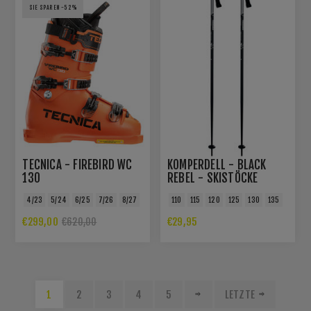
SIE SPAREN -52%
TECNICA - FIREBIRD WC
KOMPERDELL - BLACK
130
REBEL - SKISTÖCKE
4/23
5/24
6/25
7/26
8/27
110
115
120
125
130
135
€299,00
€29,95
€620,00
1
2
3
4
5
LETZTE