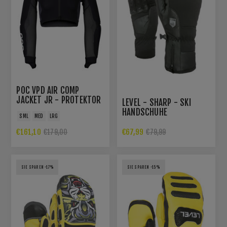
POC VPD AIR COMP
JACKET JR - PROTEKTOR
LEVEL - SHARP - SKI
HANDSCHUHE
SML
MED
LRG
€161,10
€67,99
€179,00
€79,99
SIE SPAREN -17%
SIE SPAREN -15%