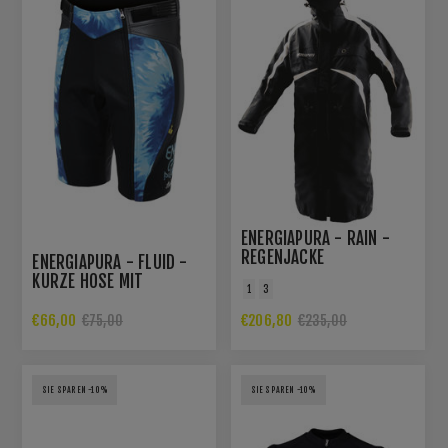
ENERGIAPURA - RAIN -
REGENJACKE
ENERGIAPURA - FLUID -
KURZE HOSE MIT
1
3
PROTEKTOREN
€66,00
€206,80
€75,00
€235,00
SIE SPAREN -10%
SIE SPAREN -10%