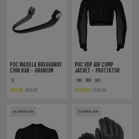
POC MAXILLA BREAKAWAY
POC VDP AIR COMP
CHIN BAR - URANIUM
JACKET - PROTEKTOR
BLACK
U
SML
MED
LRG
€62,96
€179,96
€69,95
€199,95
SIE SPAREN -10%
SIE SPAREN -15%