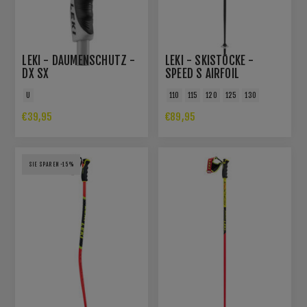
LEKI - DAUMENSCHUTZ -
LEKI - SKISTÖCKE -
DX SX
SPEED S AIRFOIL
U
110
115
120
125
130
€39,95
€89,95
SIE SPAREN -15%