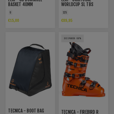
BASKET 40MM
WORLDCUP SL TBS
U
125
€15,00
€89,95
SIE SPAREN -56%
TECNICA - BOOT BAG
TECNICA - FIREBIRD R