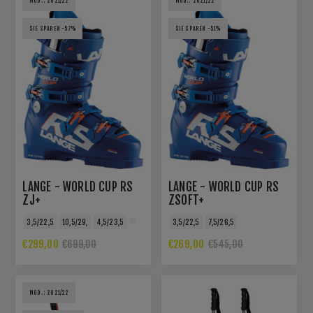
MOD.: 2021/22
MOD.: 2021/22
SIE SPAREN -57%
SIE SPAREN -51%
LANGE - WORLD CUP RS
LANGE - WORLD CUP RS
ZJ+
ZSOFT+
3,5/22,5
10,5/29,
4,5/23,5
3,5/22,5
7,5/26,5
€299,00
€269,00
€699,00
€545,00
MOD.: 2021/22