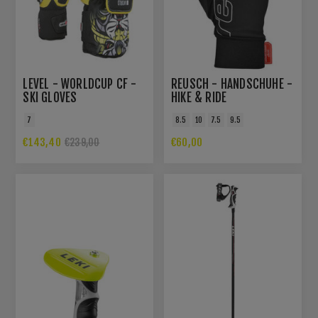
LEVEL - WORLDCUP CF -
REUSCH - HANDSCHUHE -
SKI GLOVES
HIKE & RIDE
WINDSTOPPER®
7
8.5
10
7.5
9.5
€143,40
€60,00
€239,00