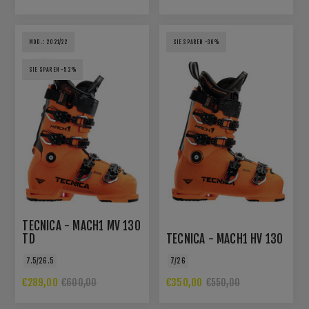
MOD.: 2021/22
SIE SPAREN -36%
SIE SPAREN -52%
TECNICA - MACH1 MV 130
TD
TECNICA - MACH1 HV 130
7.5/26.5
7/26
€289,00
€350,00
€600,00
€550,00