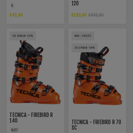
120
U
€45,00
€199,00
€450,00
SIE SPAREN -56%
MOD.: 2021/22
SIE SPAREN -60%
TECNICA - FIREBIRD R
140
TECNICA - FIREBIRD R 70
SC
8/27