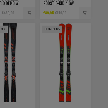
LT10 DEMO W
ROOSTIE+KID 4 GW
0
€89,95
€480,00
€159,90
 -35%
SIE SPAREN -17%