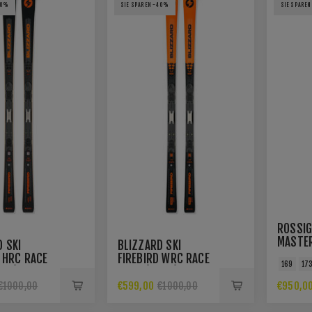
40%
SIE SPAREN -40%
SIE SPAREN
ROSSIG
MASTER
 SKI
BLIZZARD SKI
15 ROC
 HRC RACE
FIREBIRD WRC RACE
169
17
BLACK
+PL)
PLATE(FL+PL)
€599,00
€950,0
€1000,00
€1000,00