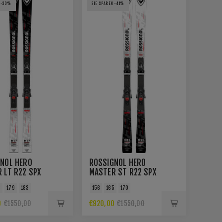
 -39%
SIE SPAREN -41%
NOL HERO
ROSSIGNOL HERO
 LT R22 SPX
MASTER ST R22 SPX
KERACE
15 ROCKERACE
3
179
183
156
165
170
 MASTER
BLACK MASTER
0
€920,00
€1550,00
€1550,00