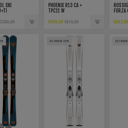
OL SKI
PHOENIX R13 CA +
ROSSIG
0+TI
TPC11 W
FORZA 
R22 SPX14
KONECT
€399,00
€552,0
€1250,00
€570,00
36%
SIE SPAREN -36%
SIE SPAREN
OL SKI