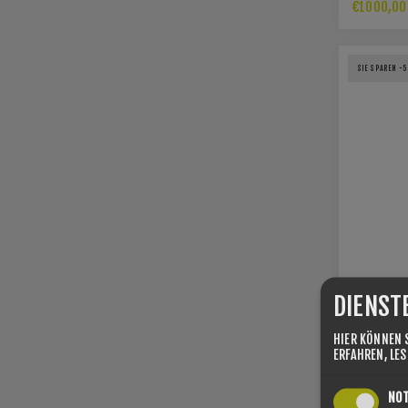
€1000,00
SIE SPAREN -
DIENST
HIER KÖNNEN 
ERFAHREN, LE
SKI BLIZ
NO
FIREBIRD