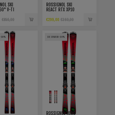
NOL SKI
ROSSIGNOL SKI
60° V-TI
REACT RTX XP10
 + NX 12 K.
0
€299,00
€850,00
€360,00
 -38%
SIE SPAREN -38%
ROSSIGNOL HERO