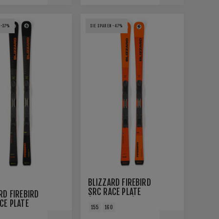
 -37%
SIE SPAREN -47%
BLIZZARD FIREBIRD
SRC RACE PLATE
RD FIREBIRD
(FLAT + PLATE)
CE PLATE
155
160
FLACH +