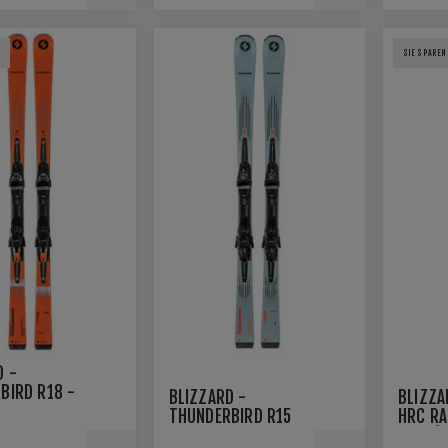
2
SIE SPAREN
D -
BIRD R18 -
BLIZZARD -
BLIZZA
RKER TPX12
THUNDERBIRD R15
HRC RA
WIDE BODY LTD INKL.
SKIS (