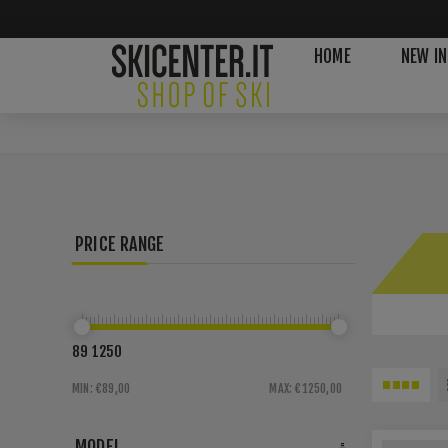
HOME
NEW IN
PRICE RANGE
89
1250
MIN:
€89,00
MAX:
€1250,00
MODEL