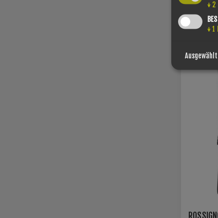
XCELL 1
↓
2
€550,00
BES
↓
1
SIE SPAREN -
Ausgewählt
ROSSIGN