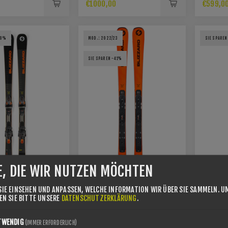
MARKER XCELL12
PLATTE
€1000,00
€599,0
BINDUNG
50%
MOD.: 2022/23
SIE SPARE
SIE SPAREN -41%
E, DIE WIR NUTZEN MÖCHTEN
SIE EINSEHEN UND ANPASSEN, WELCHE INFORMATION WIR ÜBER SIE SAMMELN.
U
SEN SIE BITTE UNSERE
DATENSCHUTZERKLÄRUNG
.
ZARD
BLIZZARD FIREBIRD
ROSSIG
TWENDIG
 HRC +
SRC WC-PISTON
60° V-
(IMMER ERFORDERLICH)