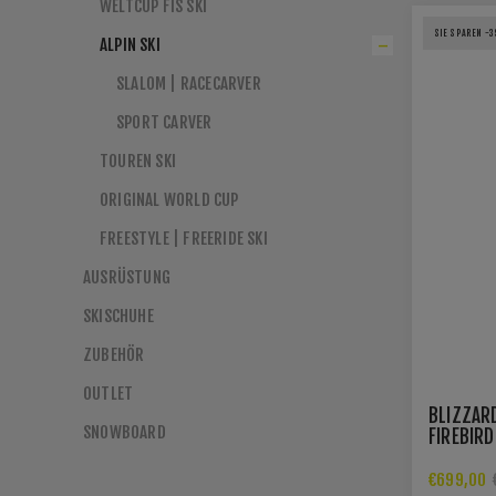
WELTCUP FIS SKI
SIE SPAREN -
ALPIN SKI
SLALOM | RACECARVER
SPORT CARVER
TOUREN SKI
ORIGINAL WORLD CUP
FREESTYLE | FREERIDE SKI
AUSRÜSTUNG
SKISCHUHE
ZUBEHÖR
OUTLET
BLIZZARD
SNOWBOARD
FIREBIRD
XCELL 14
€699,00