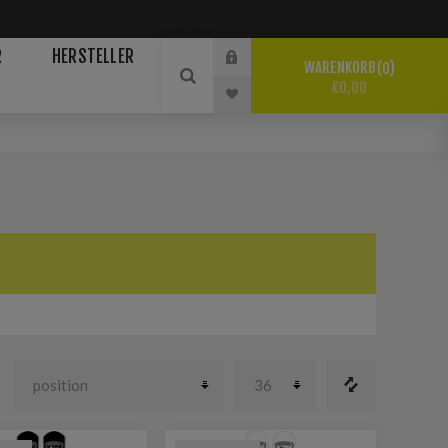
R
HERSTELLER
WARENKORB
0
€0,00