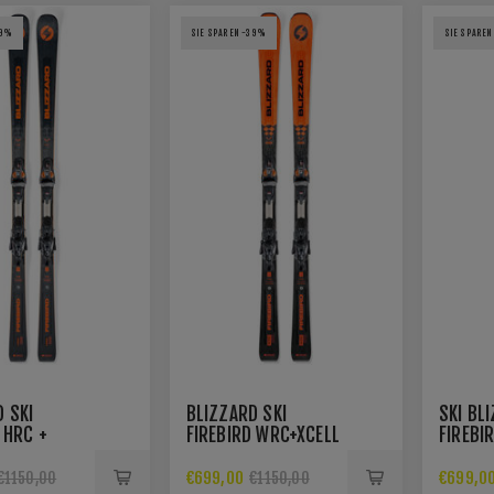
39%
SIE SPAREN -39%
SIE SPAREN
 SKI
BLIZZARD SKI
SKI BL
 HRC +
FIREBIRD WRC+XCELL
FIREBI
14 DEMO
XCELL 
€699,00
€699,0
€1150,00
€1150,00