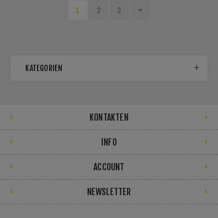
1
2
3
KATEGORIEN
KONTAKTEN
INFO
ACCOUNT
NEWSLETTER