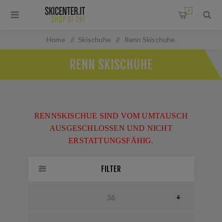
0
Home
/
Skischuhe
/
Renn Skischuhe
RENN SKISCHUHE
RENNSKISCHUE SIND VOM UMTAUSCH
AUSGESCHLOSSEN UND NICHT
ERSTATTUNGSF
Ä
HIG.
FILTER