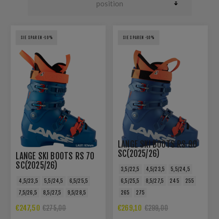
SIE SPAREN -10%
SIE SPAREN -10%
LANGE SKI BOOTS RS 90
SC(2025/26)
LANGE SKI BOOTS RS 70
SC(2025/26)
3,5/22,5
4,5/23,5
5,5/24,5
4,5/23,5
5,5/24,5
6,5/25,5
6,5/25,5
8,5/27,5
245
255
7,5/26,5
8,5/27,5
9,5/28,5
265
275
€247,50
€269,10
€275,00
€299,00