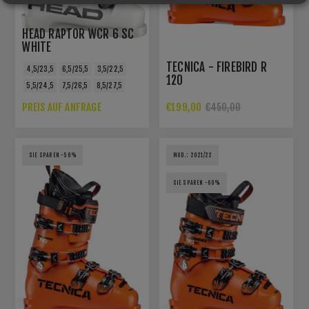
HEAD RAPTOR WCR 6 SC
WHITE
TECNICA - FIREBIRD R
4,5/23,5
6,5/25,5
3,5/22,5
120
5,5/24,5
7,5/26,5
8,5/27,5
PREIS AUF ANFRAGE
€199,00
€450,00
SIE SPAREN -56%
MOD.: 2021/22
SIE SPAREN -60%