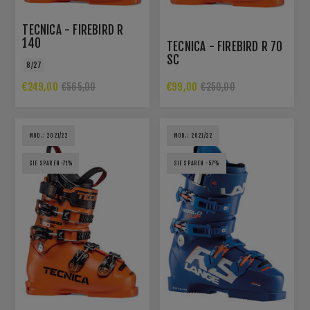
TECNICA - FIREBIRD R
140
TECNICA - FIREBIRD R 70
SC
8/27
€249,00
€99,00
€565,00
€250,00
MOD.: 2021/22
MOD.: 2021/22
SIE SPAREN -71%
SIE SPAREN -57%