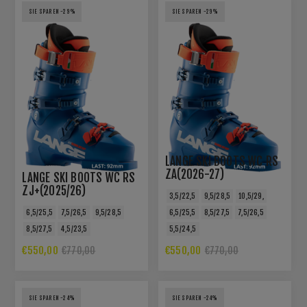
SIE SPAREN -29%
SIE SPAREN -29%
LANGE SKI BOOTS WC RS
ZA(2026-27)
LANGE SKI BOOTS WC RS
ZJ+(2025/26)
3,5/22,5
9,5/28,5
10,5/29,
6,5/25,5
7,5/26,5
9,5/28,5
6,5/25,5
8,5/27,5
7,5/26,5
8,5/27,5
4,5/23,5
5,5/24,5
€550,00
€550,00
€770,00
€770,00
SIE SPAREN -24%
SIE SPAREN -24%