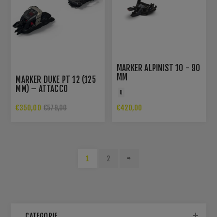
MARKER ALPINIST 10 - 90
MM
MARKER DUKE PT 12 (125
MM) – ATTACCO
U
FREERIDE/ALPINTOURING
HYBRID GRIPWALK®
€350,00
€420,00
€579,00
1
2
CATEGORIE