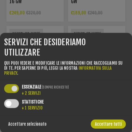
16 GW
GW
€249,00
€189,00
€320,00
€240,00
RISPARMI -12% SCONTO!
RISPARMI -17% SCONTO!
SERVIZI CHE DESIDERIAMO
UTILIZZARE
QUI PUOI VEDERE E MODIFICARE LE INFORMAZIONI CHE RACCOGLIAMO SU
DI TE.
PER SAPERNE DI PIÙ, LEGGI LA NOSTRA
INFORMATIVA SULLA
PRIVACY
.
ESSENZIALE
(SEMPRE RICHIESTO)
↓
2
SERVIZI
STATISTICHE
↓
1
SERVIZIO
MARKER COMP 10
MARKER COMP 10 TCX
BINDINGS
BINDINGS
Accettare selezionato
Accettare tutti